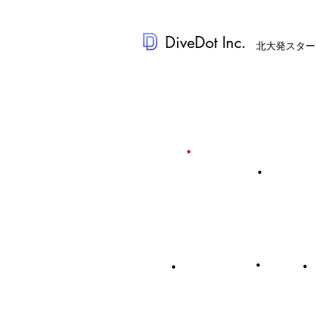
DiveDot Inc.
北大発スター
情熱と技術
け、医療を
する